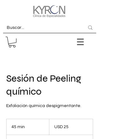
Sesión de Peeling
químico
Exfoliación química despigmentante.
25
dólares
45 min
4
USD 25
estadounidenses
5