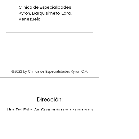
Clinica de Especialidades
Kyron, Barquisimeto, Lara,
Venezuela
©2022 by Clinica de Especialidades Kyron C.A.
Dirección:
Urb. Del Este, Av. Concordia entre carreras
24 y 25.
Barquisimeto. Estado Lara.
Venezuela