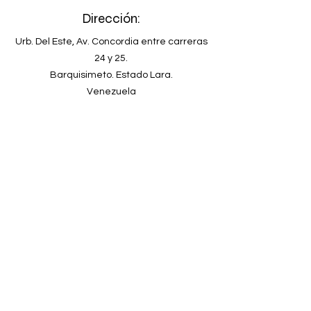
Dirección:
Urb. Del Este, Av. Concordia entre carreras
24 y 25.
Barquisimeto. Estado Lara.
Venezuela
Teléfono
+58-251-2678902
Email
clinicadeespecialidadeskyron@gmail.com