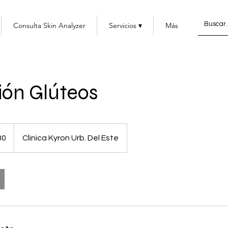
Consulta Skin Analyzer
Servicios ▾
Más
ión Glúteos
30
Clinica Kyron Urb. Del Este
enses