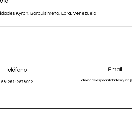
cto
lidades Kyron, Barquisimeto, Lara, Venezuela
Email
Teléfono
clinicadeespecialidadeskyron
+58-251-2678902
©2022 by Clinica de Especialidades Kyron C.A.