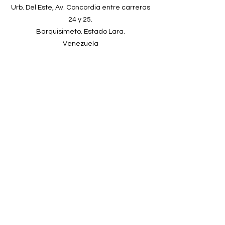
Urb. Del Este, Av. Concordia entre carreras
24 y 25.
Barquisimeto. Estado Lara.
Venezuela
Teléfono
+58-251-2678902
Email
clinicadeespecialidadeskyron@gmail.com
Connect