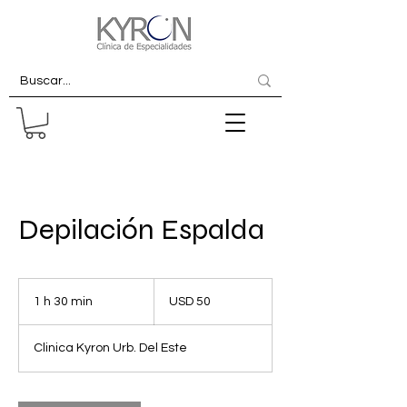
Depilación Espalda
50
dólares
1 h 30 min
1
USD 50
estadounidenses
3
Clinica Kyron Urb. Del Este
0
m
i