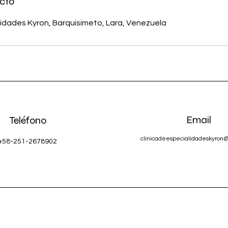
cto
lidades Kyron, Barquisimeto, Lara, Venezuela
Email
Teléfono
clinicadeespecialidadeskyron
+58-251-2678902
©2022 by Clinica de Especialidades Kyron C.A.