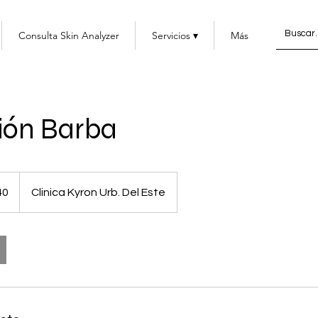
Consulta Skin Analyzer
Servicios ▾
Más
ión Barba
40
Clinica Kyron Urb. Del Este
enses