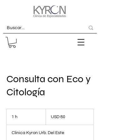
Consulta con Eco y
Citología
80
dólares
1 h
1
USD 80
estadounidenses
Clinica Kyron Urb. Del Este