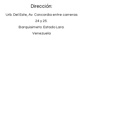
Dirección:
Urb. Del Este, Av. Concordia entre carreras
24 y 25.
Barquisimeto. Estado Lara.
Venezuela
Teléfono
+58-251-2678902
Email
clinicadeespecialidadeskyron@gmail.com