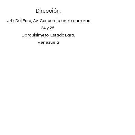
Dirección:
Urb. Del Este, Av. Concordia entre carreras
24 y 25.
Barquisimeto. Estado Lara.
Venezuela
Teléfono
+58-251-2678902
Email
clinicadeespecialidadeskyron@gmail.com