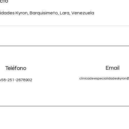
cto
lidades Kyron, Barquisimeto, Lara, Venezuela
Email
Teléfono
clinicadeespecialidadeskyron
+58-251-2678902
©2022 by Clinica de Especialidades Kyron C.A.