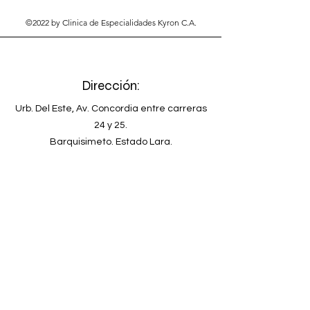
©2022 by Clinica de Especialidades Kyron C.A.
Dirección:
Urb. Del Este, Av. Concordia entre carreras
24 y 25.
Barquisimeto. Estado Lara.
Venezuela
Teléfono
+58-251-2678902