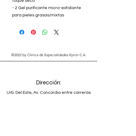
toque seco
- 2 Gel purificante micro-exfoliante
para pieles grasas/mixtas
©2022 by Clinica de Especialidades Kyron C.A.
Dirección:
Urb. Del Este, Av. Concordia entre carreras
24 y 25.
Barquisimeto. Estado Lara.
Venezuela