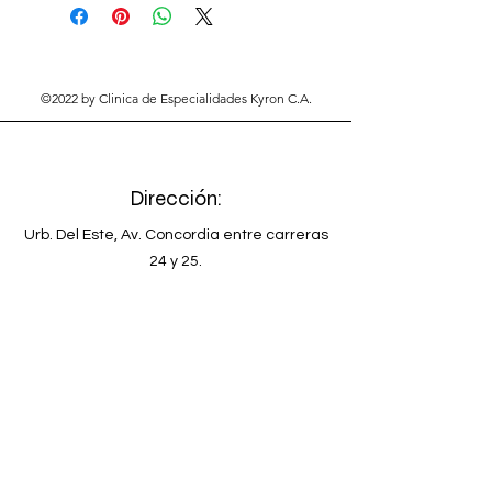
©2022 by Clinica de Especialidades Kyron C.A.
Dirección:
Urb. Del Este, Av. Concordia entre carreras
24 y 25.
Barquisimeto. Estado Lara.
Venezuela
Teléfono
+58-251-2678902