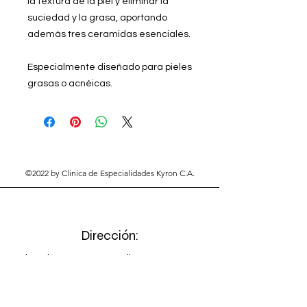
la textura de la piel y eliminar la
suciedad y la grasa, aportando
además tres ceramidas esenciales.
Especialmente diseñado para pieles
grasas o acnéicas.
©2022 by Clinica de Especialidades Kyron C.A.
Dirección:
Urb. Del Este, Av. Concordia entre carreras
24 y 25.
Barquisimeto. Estado Lara.